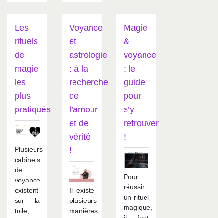
Les
Voyance
Magie
rituels
et
&
de
astrologie
voyance
magie
: à la
: le
les
recherche
guide
plus
de
pour
pratiqués
l’amour
s’y
et de
retrouver
vérité
!
Plusieurs
!
cabinets
de
Pour
voyance
réussir
existent
Il existe
un rituel
sur la
plusieurs
magique,
toile,
manières
il faut