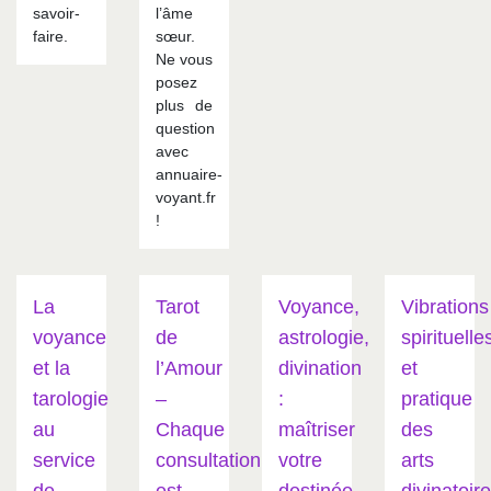
savoir-
l’âme
faire.
sœur.
Ne vous
posez
plus de
question
avec
annuaire-
voyant.fr
!
La
Tarot
Voyance,
Vibrations
voyance
de
astrologie,
spirituelle
et la
l’Amour
divination
et
tarologie
–
:
pratique
au
Chaque
maîtriser
des
service
consultation
votre
arts
de
est
destinée
divinatoir