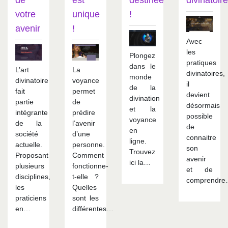
votre
unique
!
avenir
!
Avec
les
Plongez
pratiques
dans le
L’art
La
divinatoires,
monde
divinatoire
voyance
il
de la
fait
permet
devient
divination
partie
de
désormais
et la
intégrante
prédire
possible
voyance
de la
l’avenir
de
en
société
d’une
connaitre
ligne.
actuelle.
personne.
son
Trouvez
Proposant
Comment
avenir
ici la…
plusieurs
fonctionne-
et de
disciplines,
t-elle ?
comprendr
les
Quelles
praticiens
sont les
en…
différentes…