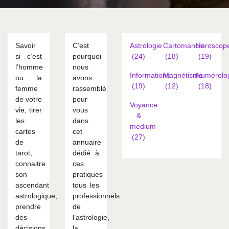
Savoir
C’est
Astrologie
Cartomancie
Horoscop
si c’est
pourquoi
(24)
(18)
(19)
l’homme
nous
Informations
Magnétisme
Numérolo
ou la
avons
(19)
(12)
(18)
femme
rassemblé
de votre
pour
Voyance
vie, tirer
vous
&
les
dans
medium
cartes
cet
(27)
de
annuaire
tarot,
dédié à
connaitre
ces
son
pratiques
ascendant
tous les
astrologique,
professionnels
prendre
de
des
l’astrologie,
décisions
la